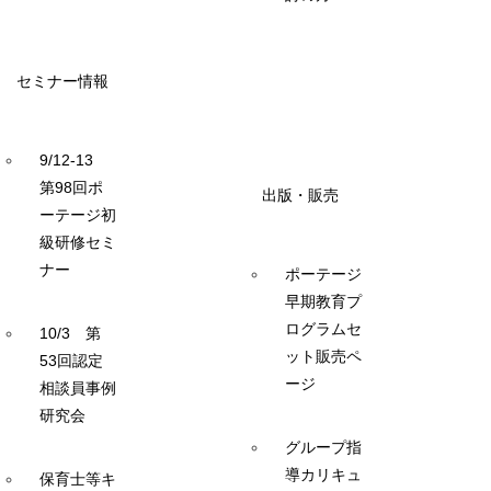
セミナー情報
9/12-13
第98回ポ
出版・販売
ーテージ初
級研修セミ
ナー
ポーテージ
早期教育プ
ログラムセ
10/3 第
ット販売ペ
53回認定
ージ
相談員事例
研究会
グループ指
導カリキュ
保育士等キ