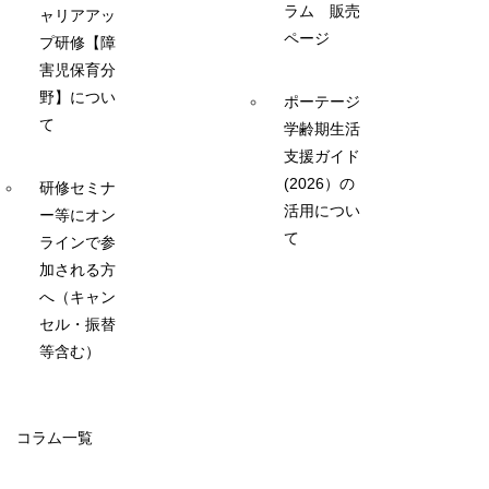
ラム 販売
ャリアアッ
ページ
プ研修【障
害児保育分
野】につい
ポーテージ
て
学齢期生活
支援ガイド
(2026）の
研修セミナ
活用につい
ー等にオン
て
ラインで参
加される方
へ（キャン
セル・振替
等含む）
コラム一覧