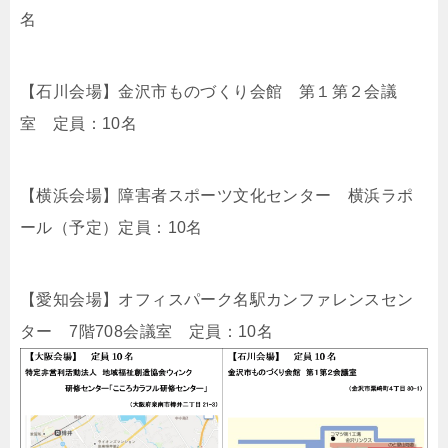
名
【石川会場】金沢市ものづくり会館 第１第２会議
室 定員：
10
名
【横浜会場】障害者スポーツ文化センター 横浜ラポ
ール（予定）定員：
10
名
【愛知会場】オフィスパーク名駅カンファレンスセン
ター
7
階
708
会議室 定員：
10
名