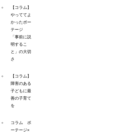
【コラム】
やっててよ
かったポー
テージ
「事前に説
明するこ
と」の大切
さ
【コラム】
障害のある
子どもに最
善の子育て
を
コラム ポ
ーテージ×