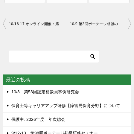
投
10/16-17 オンライン開催：第43回中級研修セミナー
10/9 第2回ポーテージ相談のための基礎講座2021のご案内
稿
ナ
ビ
ゲ
ー
シ
最近の投稿
ョ
10/3 第53回認定相談員事例研究会
ン
保育士等キャリアアップ研修【障害児保育分野】について
保護中: 2026年度 年次総会
9/12-13 第98回ポーテージ初級研修セミナー