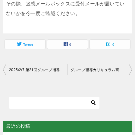
その際、迷惑メールボックスに受付メールが届いてい
ないかを今一度ご確認ください。
Tweet
0
0
投
2025/2/7 第21回グループ指導カリキュラム研修セミナー（オンデマンド事前視聴あり）
グループ指導カリキュラム研修セミナーオンデマンド講義参照ページ
稿
ナ
ビ
ゲ
ー
シ
最近の投稿