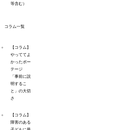
等含む）
コラム一覧
【コラム】
やっててよ
かったポー
テージ
「事前に説
明するこ
と」の大切
さ
【コラム】
障害のある
子どもに最