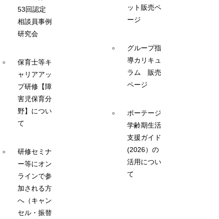
ット販売ペ
53回認定
ージ
相談員事例
研究会
グループ指
導カリキュ
保育士等キ
ラム 販売
ャリアアッ
ページ
プ研修【障
害児保育分
野】につい
ポーテージ
て
学齢期生活
支援ガイド
(2026）の
研修セミナ
活用につい
ー等にオン
て
ラインで参
加される方
へ（キャン
セル・振替