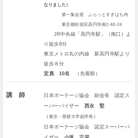
なりました）
第一集会室 ふらっとすぎはち内
東京都杉並区高円寺南2-40-24
JR中央線「高円寺駅」（南口）よ
り徒歩8分
東京メトロ丸の内線 新高円寺駅より
徒歩８分
定員 10名
（先着順）
講 師
日本ポーテージ協会 副会長 認定ス
ーパーバイザー
西永 堅
（
）
東京・星槎大学副学長
日本ポーテージ協会 認定スーパーバ
イザー
小坂 正栄